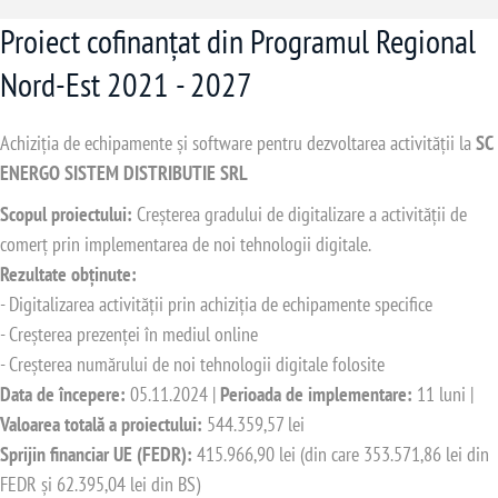
Proiect cofinanțat din Programul Regional
Nord-Est 2021 - 2027
Achiziția de echipamente și software pentru dezvoltarea activității la
SC
ENERGO SISTEM DISTRIBUTIE SRL
Scopul proiectului:
Creșterea gradului de digitalizare a activității de
comerț prin implementarea de noi tehnologii digitale.
Rezultate obținute:
- Digitalizarea activității prin achiziția de echipamente specifice
- Creșterea prezenței în mediul online
- Creșterea numărului de noi tehnologii digitale folosite
Data de începere:
05.11.2024 |
Perioada de implementare:
11 luni |
Valoarea totală a proiectului:
544.359,57 lei
Sprijin financiar UE (FEDR):
415.966,90 lei (din care 353.571,86 lei din
FEDR și 62.395,04 lei din BS)