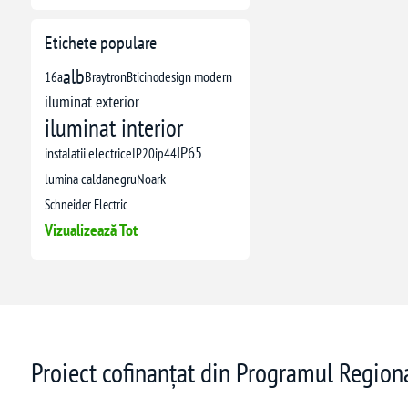
Etichete populare
alb
16a
Braytron
Bticino
design modern
iluminat exterior
iluminat interior
IP65
instalatii electrice
IP20
ip44
lumina calda
negru
Noark
Schneider Electric
Vizualizează Tot
Proiect cofinanțat din Programul Regio