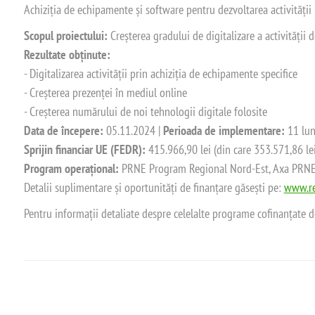
Achiziția de echipamente și software pentru dezvoltarea activității
Scopul proiectului:
Creșterea gradului de digitalizare a activității
Rezultate obținute:
- Digitalizarea activității prin achiziția de echipamente specifice
- Creșterea prezenței în mediul online
- Creșterea numărului de noi tehnologii digitale folosite
Data de începere:
05.11.2024 |
Perioada de implementare:
11 lun
Sprijin financiar UE (FEDR):
415.966,90 lei (din care 353.571,86 le
Program operațional:
PRNE Program Regional Nord-Est, Axa PRNE_P
Detalii suplimentare și oportunități de finanțare găsești pe:
www.re
Pentru informații detaliate despre celelalte programe cofinanțate 