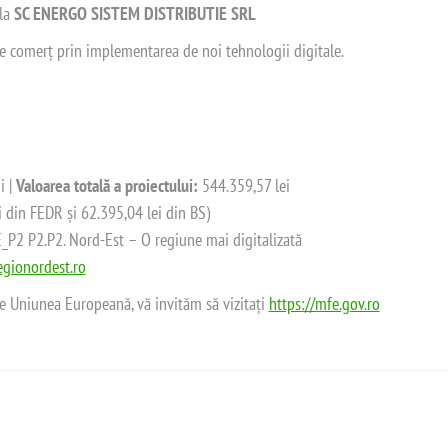
 la
SC ENERGO SISTEM DISTRIBUTIE SRL
 de comerț prin implementarea de noi tehnologii digitale.
i |
Valoarea totală a proiectului:
544.359,57 lei
i din FEDR și 62.395,04 lei din BS)
2 P2.P2. Nord-Est – O regiune mai digitalizată
gionordest.ro
de Uniunea Europeană, vă invităm să vizitați
https://mfe.gov.ro