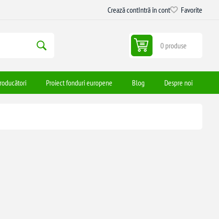
Crează cont
Intră în cont
Favorite
0 produse
roducători
Proiect fonduri europene
Blog
Despre noi