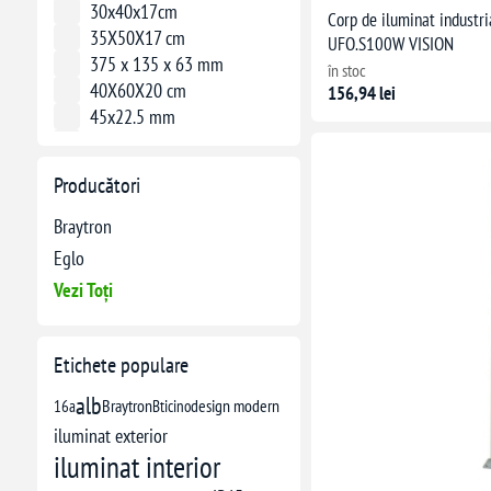
30x40x17cm
Corp de iluminat indust
35X50X17 cm
UFO.S100W VISION
375 x 135 x 63 mm
în stoc
40X60X20 cm
156,94 lei
45x22.5 mm
500 x 300 x 100 mm
500x700x220mm
Producători
530x120x40 mm
57.5 x 53.4 x 90 mm
Braytron
595 x 595 x 28 mm
Eglo
600 mm
Vezi Toți
60X80X22CM
60mm diametru, 15mm înălțime
Conform standardelor pentru tablouri electrice
Etichete populare
Ø370 x 95 mm
alb
16a
Braytron
Bticino
design modern
iluminat exterior
iluminat interior