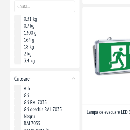
0,31 kg
0,7 kg
1300 g
164 g
18 kg
2 kg
3.4 kg
3.9 kg
30 kg
Culoare
33 kg
4,6 kg
Alb
58g
Gri
6.68 kg
Gri RAL7035
Gri deschis RAL 7035
Lampa de evacuare LED 
Negru
RAL7035