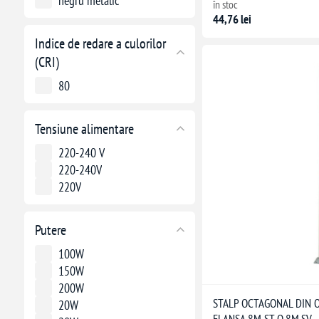
negru metalic
în stoc
44,76 lei
Indice de redare a culorilor
(CRI)
80
Tensiune alimentare
220-240 V
220-240V
220V
Putere
100W
150W
200W
STALP OCTAGONAL DIN O
20W
FLANSA 8M ST-O.8M.SV