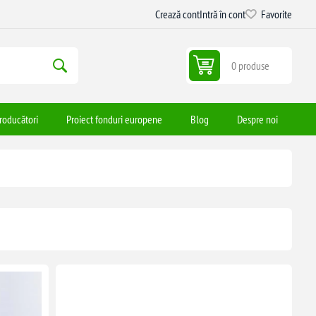
Crează cont
Intră în cont
Favorite
0 produse
roducători
Proiect fonduri europene
Blog
Despre noi