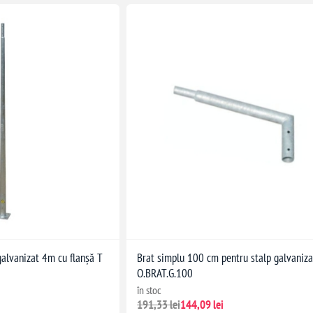
galvanizat 4m cu flanșă T
Brat simplu 100 cm pentru stalp galvaniza
O.BRAT.G.100
în stoc
191,33 lei
144,09 lei