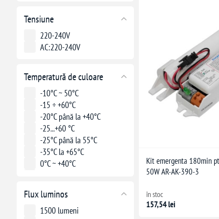
Tensiune
220-240V
AC:220-240V
Temperatură de culoare
-10°C ~ 50°C
-15 ÷ +60°C
-20°C până la +40°C
-25...+60 °C
-25°C până la 55°C
-35°C la +65°C
Kit emergenta 180min p
0°C ~ +40°C
50W AR-AK-390-3
4000K
6500K
Flux luminos
în stoc
157,54 lei
1500 lumeni