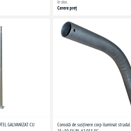
în stoc
Cerere preț
TEL GALVANIZAT CU
Consolă de susținere corp iluminat strada
25+30 SV-BL.42.055.EG