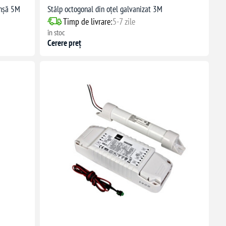
anșă 5M
Stâlp octogonal din oțel galvanizat 3M
Timp de livrare:
5-7 zile
în stoc
Cerere preț