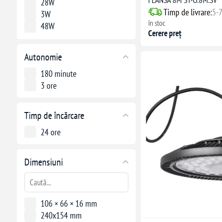
28W
Timp de livrare:
5-7
3W
în stoc
48W
Cerere preț
60W
Autonomie
180 minute
3 ore
Timp de încărcare
24 ore
Dimensiuni
106 × 66 × 16 mm
240x154 mm