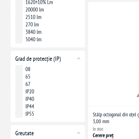
1620±10% Lm
20000 lm
2510 lm
270 lm
3840 lm
5040 lm
800 lm
Grad de protecție (IP)
08
65
67
IP20
IP40
IP44
IP55
Stâlp octogonal din oțel 
IP65
3,00 mm
IP67
în stoc
Greutate
Cerere preț