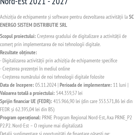
Nord-Est 2021 - 2027
Achiziția de echipamente și software pentru dezvoltarea activității la
SC
ENERGO SISTEM DISTRIBUTIE SRL
Scopul proiectului:
Creșterea gradului de digitalizare a activității de
comerț prin implementarea de noi tehnologii digitale.
Rezultate obținute:
- Digitalizarea activității prin achiziția de echipamente specifice
- Creșterea prezenței în mediul online
- Creșterea numărului de noi tehnologii digitale folosite
Data de începere:
05.11.2024 |
Perioada de implementare:
11 luni |
Valoarea totală a proiectului:
544.359,57 lei
Sprijin financiar UE (FEDR):
415.966,90 lei (din care 353.571,86 lei din
FEDR și 62.395,04 lei din BS)
Program operațional:
PRNE Program Regional Nord-Est, Axa PRNE_P2
P2.P2. Nord-Est – O regiune mai digitalizată
Detalii suplimentare și oportunități de finanțare găsești pe: