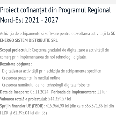
Proiect cofinanțat din Programul Regional
Nord-Est 2021 - 2027
Achiziția de echipamente și software pentru dezvoltarea activității la
SC
ENERGO SISTEM DISTRIBUTIE SRL
Scopul proiectului:
Creșterea gradului de digitalizare a activității de
comerț prin implementarea de noi tehnologii digitale.
Rezultate obținute:
- Digitalizarea activității prin achiziția de echipamente specifice
- Creșterea prezenței în mediul online
- Creșterea numărului de noi tehnologii digitale folosite
Data de începere:
05.11.2024 |
Perioada de implementare:
11 luni |
Valoarea totală a proiectului:
544.359,57 lei
Sprijin financiar UE (FEDR):
415.966,90 lei (din care 353.571,86 lei din
FEDR și 62.395,04 lei din BS)