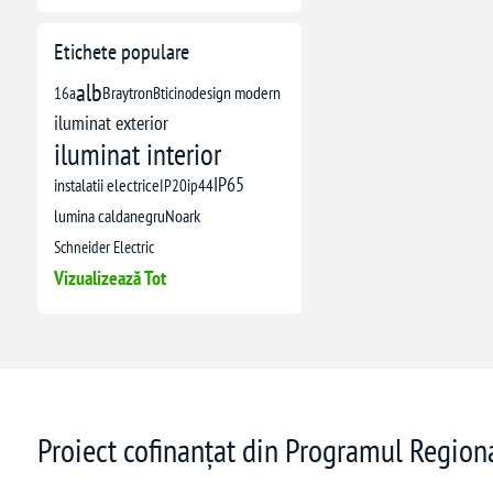
Etichete populare
alb
16a
Braytron
Bticino
design modern
iluminat exterior
iluminat interior
IP65
instalatii electrice
IP20
ip44
lumina calda
negru
Noark
Schneider Electric
Vizualizează Tot
Proiect cofinanțat din Programul Regio