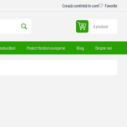
Crează cont
Intră în cont
Favorite
0 produse
roducători
Proiect fonduri europene
Blog
Despre noi