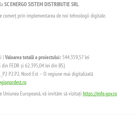
 la
SC ENERGO SISTEM DISTRIBUTIE SRL
 de comerț prin implementarea de noi tehnologii digitale.
i |
Valoarea totală a proiectului:
544.359,57 lei
i din FEDR și 62.395,04 lei din BS)
2 P2.P2. Nord-Est – O regiune mai digitalizată
gionordest.ro
de Uniunea Europeană, vă invităm să vizitați
https://mfe.gov.ro