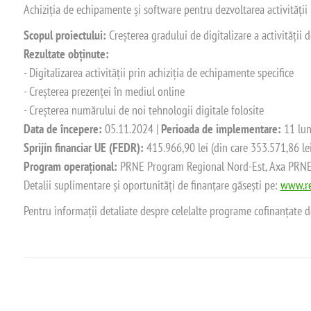
Achiziția de echipamente și software pentru dezvoltarea activității
Scopul proiectului:
Creșterea gradului de digitalizare a activității
Rezultate obținute:
- Digitalizarea activității prin achiziția de echipamente specifice
- Creșterea prezenței în mediul online
- Creșterea numărului de noi tehnologii digitale folosite
Data de începere:
05.11.2024 |
Perioada de implementare:
11 lun
Sprijin financiar UE (FEDR):
415.966,90 lei (din care 353.571,86 le
Program operațional:
PRNE Program Regional Nord-Est, Axa PRNE_P
Detalii suplimentare și oportunități de finanțare găsești pe:
www.re
Pentru informații detaliate despre celelalte programe cofinanțate 