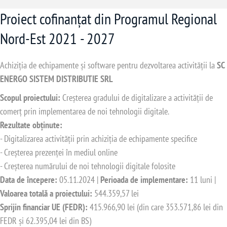
Proiect cofinanțat din Programul Regional
Nord-Est 2021 - 2027
Achiziția de echipamente și software pentru dezvoltarea activității la
SC
ENERGO SISTEM DISTRIBUTIE SRL
Scopul proiectului:
Creșterea gradului de digitalizare a activității de
comerț prin implementarea de noi tehnologii digitale.
Rezultate obținute:
- Digitalizarea activității prin achiziția de echipamente specifice
- Creșterea prezenței în mediul online
- Creșterea numărului de noi tehnologii digitale folosite
Data de începere:
05.11.2024 |
Perioada de implementare:
11 luni |
Valoarea totală a proiectului:
544.359,57 lei
Sprijin financiar UE (FEDR):
415.966,90 lei (din care 353.571,86 lei din
FEDR și 62.395,04 lei din BS)