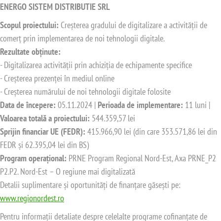
ENERGO SISTEM DISTRIBUTIE SRL
Scopul proiectului:
Creșterea gradului de digitalizare a activității de
comerț prin implementarea de noi tehnologii digitale.
Rezultate obținute:
- Digitalizarea activității prin achiziția de echipamente specifice
- Creșterea prezenței în mediul online
- Creșterea numărului de noi tehnologii digitale folosite
Data de începere:
05.11.2024 |
Perioada de implementare:
11 luni |
Valoarea totală a proiectului:
544.359,57 lei
Sprijin financiar UE (FEDR):
415.966,90 lei (din care 353.571,86 lei din
FEDR și 62.395,04 lei din BS)
Program operațional:
PRNE Program Regional Nord-Est, Axa PRNE_P2
P2.P2. Nord-Est – O regiune mai digitalizată
Detalii suplimentare și oportunități de finanțare găsești pe:
www.regionordest.ro
Pentru informații detaliate despre celelalte programe cofinanțate de