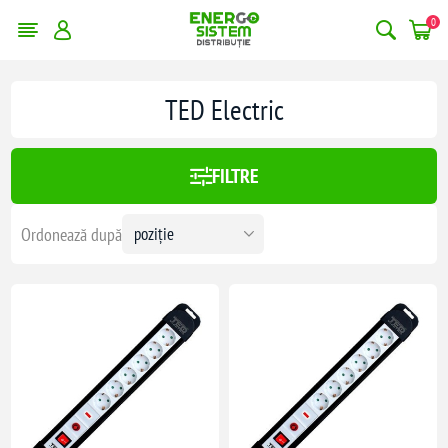
0
erge filtrele
TED Electric
6208,00 lei
FILTRE
6208
Ordonează după