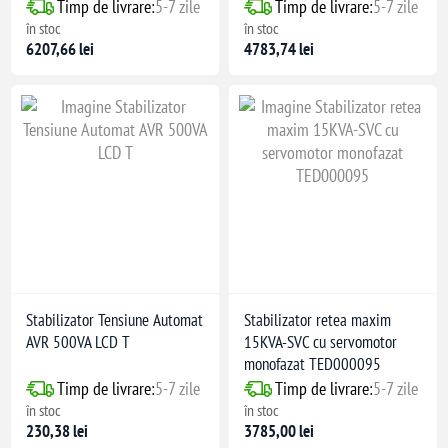
Timp de livrare:
5-7 zile
Timp de livrare:
5-7 zile
în stoc
în stoc
6207,66 lei
4783,74 lei
Stabilizator Tensiune Automat
Stabilizator retea maxim
AVR 500VA LCD T
15KVA-SVC cu servomotor
monofazat TED000095
Timp de livrare:
5-7 zile
Timp de livrare:
5-7 zile
 scurtcircuit
în stoc
în stoc
cție copii
230,38 lei
3785,00 lei
, alarmă sonoră