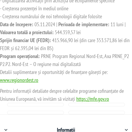
- Digitalizarea activității prin achiziția de echipamente specifice
- Creșterea prezenței în mediul online
- Creșterea numărului de noi tehnologii digitale folosite
Data de începere:
05.11.2024 |
Perioada de implementare:
11 luni |
Valoarea totală a proiectului:
544.359,57 lei
Sprijin financiar UE (FEDR):
415.966,90 lei (din care 353.571,86 lei din
FEDR și 62.395,04 lei din BS)
Program operațional:
PRNE Program Regional Nord-Est, Axa PRNE_P2
P2.P2. Nord-Est – O regiune mai digitalizată
Detalii suplimentare și oportunități de finanțare găsești pe:
www.regionordest.ro
Pentru informații detaliate despre celelalte programe cofinanțate de
Uniunea Europeană, vă invităm să vizitați
https://mfe.gov.ro
Informații