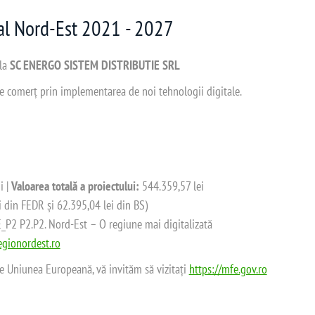
nal Nord-Est 2021 - 2027
 la
SC ENERGO SISTEM DISTRIBUTIE SRL
 de comerț prin implementarea de noi tehnologii digitale.
i |
Valoarea totală a proiectului:
544.359,57 lei
i din FEDR și 62.395,04 lei din BS)
2 P2.P2. Nord-Est – O regiune mai digitalizată
gionordest.ro
de Uniunea Europeană, vă invităm să vizitați
https://mfe.gov.ro