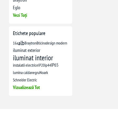
Eglo
Vezi Toți
Etichete populare
alb
16a
Braytron
Bticino
design modern
iluminat exterior
iluminat interior
IP65
instalatii electrice
IP20
ip44
lumina calda
negru
Noark
Schneider Electric
Vizualizează Tot