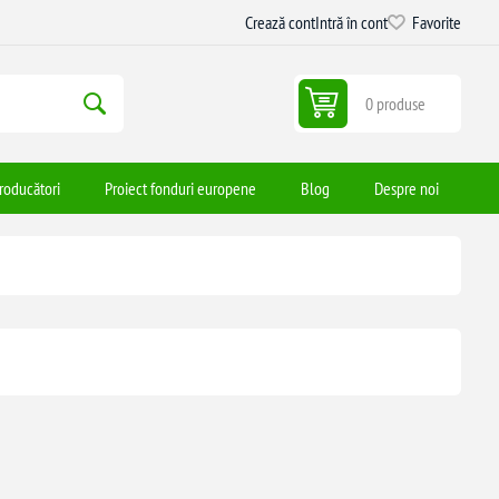
Crează cont
Intră în cont
Favorite
0 produse
roducători
Proiect fonduri europene
Blog
Despre noi