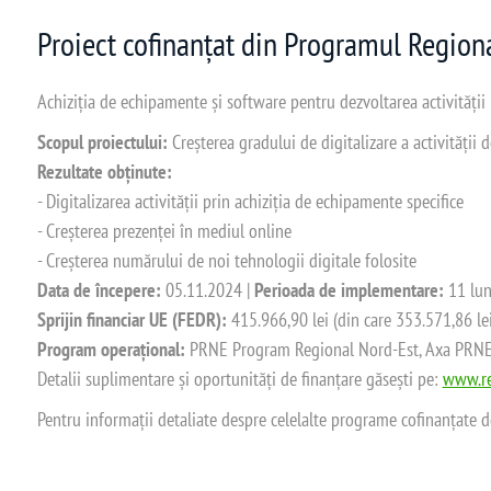
Proiect cofinanțat din Programul Regio
Achiziția de echipamente și software pentru dezvoltarea activității
Scopul proiectului:
Creșterea gradului de digitalizare a activității
Rezultate obținute:
- Digitalizarea activității prin achiziția de echipamente specifice
- Creșterea prezenței în mediul online
- Creșterea numărului de noi tehnologii digitale folosite
Data de începere:
05.11.2024 |
Perioada de implementare:
11 lun
Sprijin financiar UE (FEDR):
415.966,90 lei (din care 353.571,86 le
Program operațional:
PRNE Program Regional Nord-Est, Axa PRNE_P
Detalii suplimentare și oportunități de finanțare găsești pe:
www.re
Pentru informații detaliate despre celelalte programe cofinanțate 