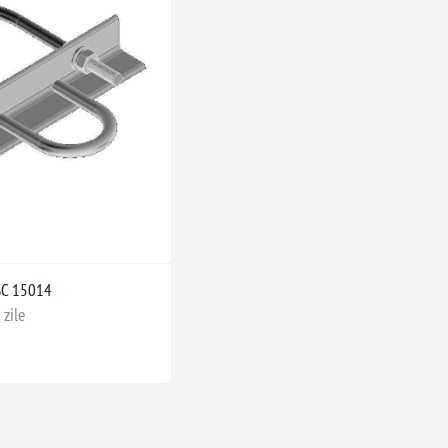
SC 15014
 zile