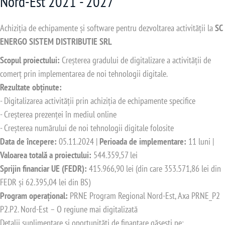
Nord-Est 2021 - 2027
Achiziția de echipamente și software pentru dezvoltarea activității la
SC
ENERGO SISTEM DISTRIBUTIE SRL
Scopul proiectului:
Creșterea gradului de digitalizare a activității de
comerț prin implementarea de noi tehnologii digitale.
Rezultate obținute:
- Digitalizarea activității prin achiziția de echipamente specifice
- Creșterea prezenței în mediul online
- Creșterea numărului de noi tehnologii digitale folosite
Data de începere:
05.11.2024 |
Perioada de implementare:
11 luni |
Valoarea totală a proiectului:
544.359,57 lei
Sprijin financiar UE (FEDR):
415.966,90 lei (din care 353.571,86 lei din
FEDR și 62.395,04 lei din BS)
Program operațional:
PRNE Program Regional Nord-Est, Axa PRNE_P2
P2.P2. Nord-Est – O regiune mai digitalizată
Detalii suplimentare și oportunități de finanțare găsești pe: