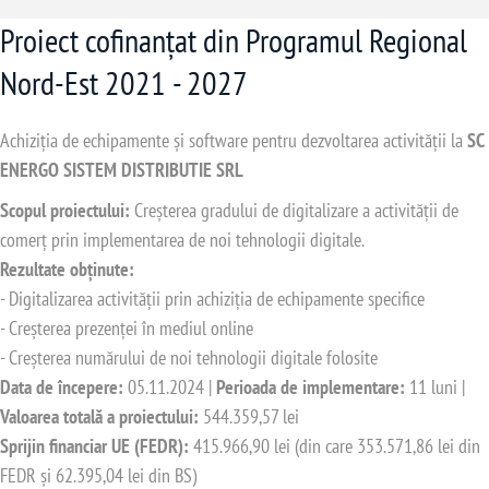
Proiect cofinanțat din Programul Regional
Nord-Est 2021 - 2027
Achiziția de echipamente și software pentru dezvoltarea activității la
SC
ENERGO SISTEM DISTRIBUTIE SRL
Scopul proiectului:
Creșterea gradului de digitalizare a activității de
comerț prin implementarea de noi tehnologii digitale.
Rezultate obținute:
- Digitalizarea activității prin achiziția de echipamente specifice
- Creșterea prezenței în mediul online
- Creșterea numărului de noi tehnologii digitale folosite
Data de începere:
05.11.2024 |
Perioada de implementare:
11 luni |
Valoarea totală a proiectului:
544.359,57 lei
Sprijin financiar UE (FEDR):
415.966,90 lei (din care 353.571,86 lei din
FEDR și 62.395,04 lei din BS)