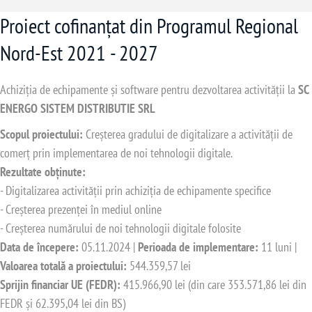
Proiect cofinanțat din Programul Regional
Nord-Est 2021 - 2027
Achiziția de echipamente și software pentru dezvoltarea activității la
SC
ENERGO SISTEM DISTRIBUTIE SRL
Scopul proiectului:
Creșterea gradului de digitalizare a activității de
comerț prin implementarea de noi tehnologii digitale.
Rezultate obținute:
- Digitalizarea activității prin achiziția de echipamente specifice
- Creșterea prezenței în mediul online
- Creșterea numărului de noi tehnologii digitale folosite
Data de începere:
05.11.2024 |
Perioada de implementare:
11 luni |
Valoarea totală a proiectului:
544.359,57 lei
Sprijin financiar UE (FEDR):
415.966,90 lei (din care 353.571,86 lei din
FEDR și 62.395,04 lei din BS)