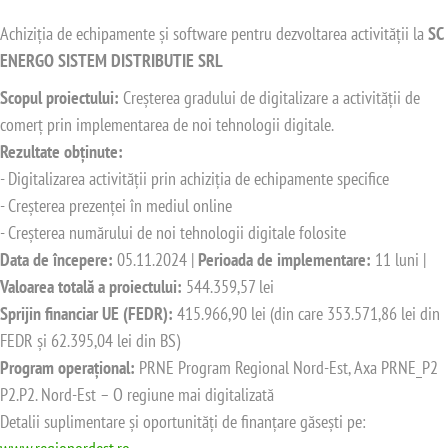
Achiziția de echipamente și software pentru dezvoltarea activității la
SC
ENERGO SISTEM DISTRIBUTIE SRL
Scopul proiectului:
Creșterea gradului de digitalizare a activității de
comerț prin implementarea de noi tehnologii digitale.
Rezultate obținute:
- Digitalizarea activității prin achiziția de echipamente specifice
- Creșterea prezenței în mediul online
- Creșterea numărului de noi tehnologii digitale folosite
Data de începere:
05.11.2024 |
Perioada de implementare:
11 luni |
Valoarea totală a proiectului:
544.359,57 lei
Sprijin financiar UE (FEDR):
415.966,90 lei (din care 353.571,86 lei din
FEDR și 62.395,04 lei din BS)
Program operațional:
PRNE Program Regional Nord-Est, Axa PRNE_P2
P2.P2. Nord-Est – O regiune mai digitalizată
Detalii suplimentare și oportunități de finanțare găsești pe: