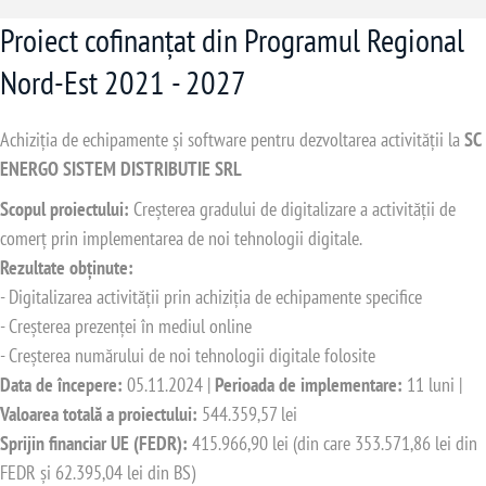
Proiect cofinanțat din Programul Regional
Nord-Est 2021 - 2027
Achiziția de echipamente și software pentru dezvoltarea activității la
SC
ENERGO SISTEM DISTRIBUTIE SRL
Scopul proiectului:
Creșterea gradului de digitalizare a activității de
comerț prin implementarea de noi tehnologii digitale.
Rezultate obținute:
- Digitalizarea activității prin achiziția de echipamente specifice
- Creșterea prezenței în mediul online
- Creșterea numărului de noi tehnologii digitale folosite
Data de începere:
05.11.2024 |
Perioada de implementare:
11 luni |
Valoarea totală a proiectului:
544.359,57 lei
Sprijin financiar UE (FEDR):
415.966,90 lei (din care 353.571,86 lei din
FEDR și 62.395,04 lei din BS)