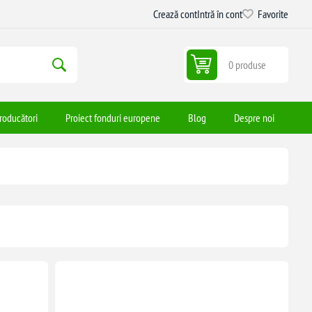
Crează cont
Intră în cont
Favorite
0 produse
roducători
Proiect fonduri europene
Blog
Despre noi