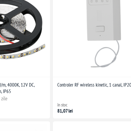
W/m, 4000K, 12V DC,
Controler RF wireless kinetic, 1 canal, IP2
, IP65
 zile
în stoc
81,07 lei