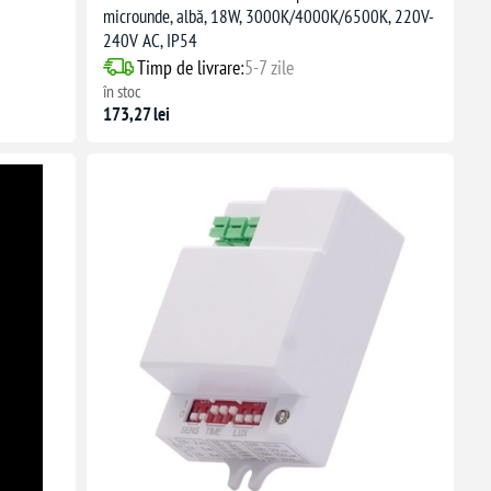
microunde, albă, 18W, 3000K/4000K/6500K, 220V-
240V AC, IP54
Timp de livrare:
5-7 zile
în stoc
173,27 lei