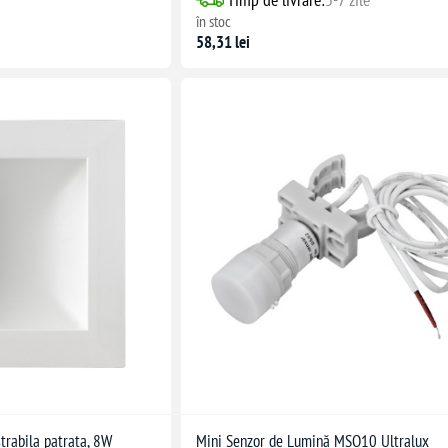
în stoc
58,31 lei
trabila patrata, 8W
Mini Senzor de Lumină MSO10 Ultralux