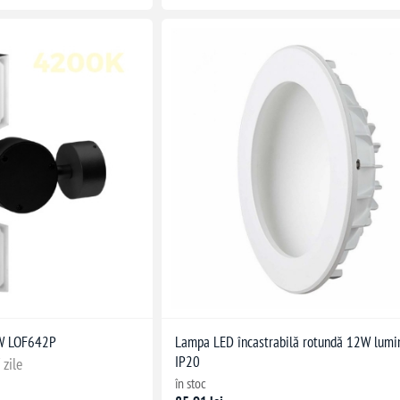
W LOF642P
Lampa LED încastrabilă rotundă 12W lumi
IP20
 zile
în stoc