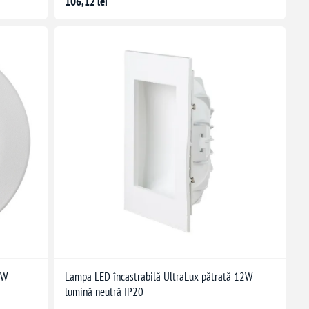
106,12 lei
8W
Lampa LED încastrabilă UltraLux pătrată 12W
lumină neutră IP20