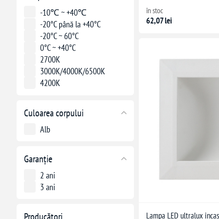
8W
în stoc
-10℃ ~ +40℃
62,07 lei
-20°C până la +40°C
-20°C ~ 60°C
0°C ~ +40°C
2700K
3000K/4000K/6500K
4200K
4200K (lumină neutră)
5.000 K
Culoarea corpului
Alb
Garanție
2 ani
3 ani
Lampa LED ultralux incas
Producători