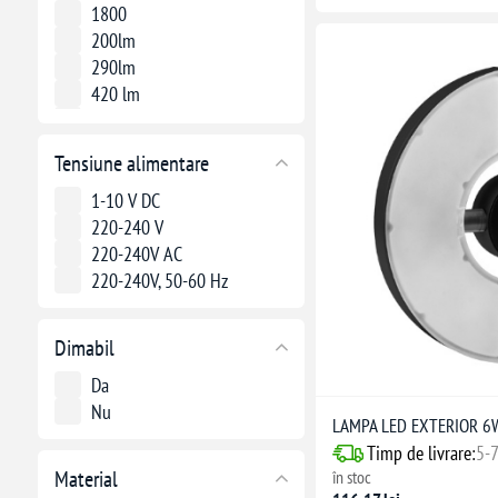
1800
200lm
290lm
420 lm
450
7.110 lm
Tensiune alimentare
800 lm
850
1-10 V DC
220-240 V
220-240V AC
220-240V, 50-60 Hz
Dimabil
Da
Nu
LAMPA LED EXTERIOR 6
Timp de livrare:
5-7
Material
în stoc