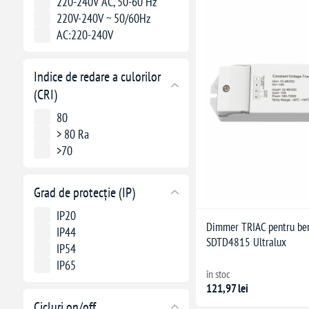
220-240V AC, 50-60 Hz
220V-240V ~ 50/60Hz
AC:220-240V
Indice de redare a culorilor
(CRI)
80
> 80 Ra
>70
Grad de protecție (IP)
IP20
Dimmer TRIAC pentru be
IP44
SDTD4815 Ultralux
IP54
IP65
în stoc
121,97 lei
Cicluri on/off