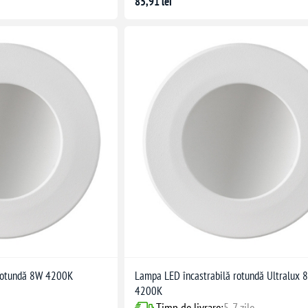
85,91 lei
 rotundă 8W 4200K
Lampa LED încastrabilă rotundă Ultralux 
4200K
Timp de livrare:
5-7 zile