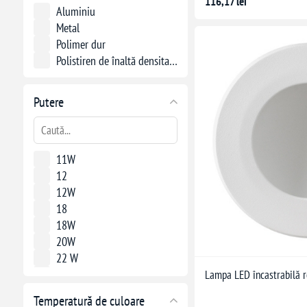
116,17 lei
Aluminiu
Metal
Polimer dur
Polistiren de înaltă densitate (HDPS)
Putere
11W
12
12W
18
18W
20W
22 W
3.5W
Lampa LED încastrabilă
3W
Temperatură de culoare