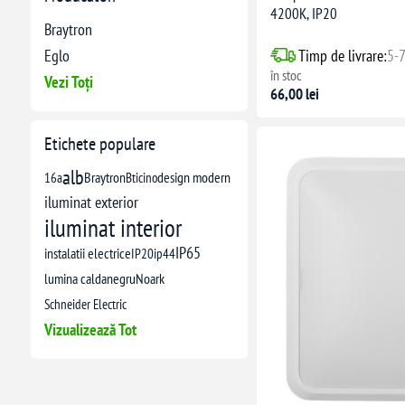
4200K, IP20
Braytron
Timp de livrare:
5-7
Eglo
în stoc
Vezi Toți
66,00 lei
Etichete populare
alb
16a
Braytron
Bticino
design modern
iluminat exterior
iluminat interior
IP65
instalatii electrice
IP20
ip44
lumina calda
negru
Noark
Schneider Electric
Vizualizează Tot