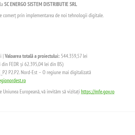
 la
SC ENERGO SISTEM DISTRIBUTIE SRL
 de comerț prin implementarea de noi tehnologii digitale.
i |
Valoarea totală a proiectului:
544.359,57 lei
i din FEDR și 62.395,04 lei din BS)
2 P2.P2. Nord-Est – O regiune mai digitalizată
gionordest.ro
de Uniunea Europeană, vă invităm să vizitați
https://mfe.gov.ro