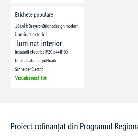
Etichete populare
alb
16a
Braytron
Bticino
design modern
iluminat exterior
iluminat interior
IP65
instalatii electrice
IP20
ip44
lumina calda
negru
Noark
Schneider Electric
Vizualizează Tot
Proiect cofinanțat din Programul Regio