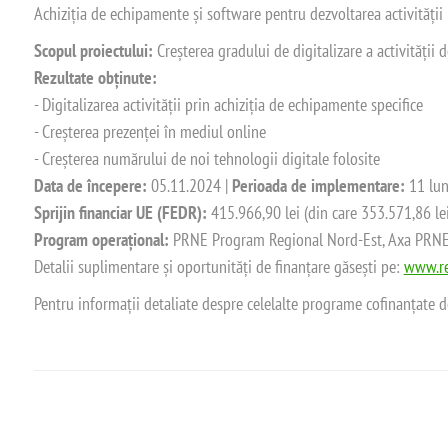
Achiziția de echipamente și software pentru dezvoltarea activității
Scopul proiectului:
Creșterea gradului de digitalizare a activității
Rezultate obținute:
- Digitalizarea activității prin achiziția de echipamente specifice
- Creșterea prezenței în mediul online
- Creșterea numărului de noi tehnologii digitale folosite
Data de începere:
05.11.2024 |
Perioada de implementare:
11 lun
Sprijin financiar UE (FEDR):
415.966,90 lei (din care 353.571,86 le
Program operațional:
PRNE Program Regional Nord-Est, Axa PRNE_P
Detalii suplimentare și oportunități de finanțare găsești pe:
www.re
Pentru informații detaliate despre celelalte programe cofinanțate 