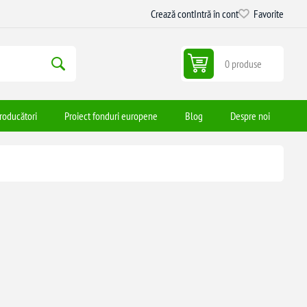
Crează cont
Intră în cont
Favorite
0 produse
roducători
Proiect fonduri europene
Blog
Despre noi