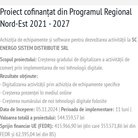
Proiect cofinanțat din Programul Regional
Nord-Est 2021 - 2027
Achiziția de echipamente și software pentru dezvoltarea activității la
SC
ENERGO SISTEM DISTRIBUTIE SRL
Scopul proiectului:
Creșterea gradului de digitalizare a activității de
comerț prin implementarea de noi tehnologii digitale.
Rezultate obținute:
- Digitalizarea activității prin achiziția de echipamente specifice
- Creșterea prezenței în mediul online
- Creșterea numărului de noi tehnologii digitale folosite
Data de începere:
05.11.2024 |
Perioada de implementare:
11 luni |
Valoarea totală a proiectului:
544.359,57 lei
Sprijin financiar UE (FEDR):
415.966,90 lei (din care 353.571,86 lei din
FEDR și 62.395,04 lei din BS)