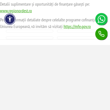
Detalii suplimentare și oportunități de finanțare găsești pe:
www.regionordest.ro
Pentru informații detaliate despre celelalte programe cofinanțate de
Uniunea Europeană, vă invităm să vizitați
https://mfe.gov.ro
Informații
Contul meu
Serviciu clienți
Newsletter