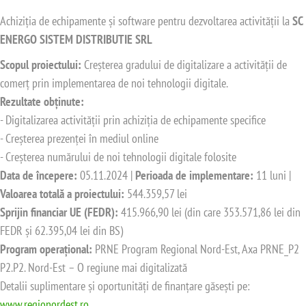
Achiziția de echipamente și software pentru dezvoltarea activității la
SC
ENERGO SISTEM DISTRIBUTIE SRL
Scopul proiectului:
Creșterea gradului de digitalizare a activității de
comerț prin implementarea de noi tehnologii digitale.
Rezultate obținute:
- Digitalizarea activității prin achiziția de echipamente specifice
- Creșterea prezenței în mediul online
- Creșterea numărului de noi tehnologii digitale folosite
Data de începere:
05.11.2024 |
Perioada de implementare:
11 luni |
Valoarea totală a proiectului:
544.359,57 lei
Sprijin financiar UE (FEDR):
415.966,90 lei (din care 353.571,86 lei din
FEDR și 62.395,04 lei din BS)
Program operațional:
PRNE Program Regional Nord-Est, Axa PRNE_P2
P2.P2. Nord-Est – O regiune mai digitalizată
Detalii suplimentare și oportunități de finanțare găsești pe:
www.regionordest.ro