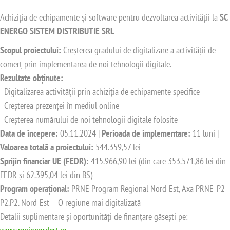
Achiziția de echipamente și software pentru dezvoltarea activității la
SC
ENERGO SISTEM DISTRIBUTIE SRL
Scopul proiectului:
Creșterea gradului de digitalizare a activității de
comerț prin implementarea de noi tehnologii digitale.
Rezultate obținute:
- Digitalizarea activității prin achiziția de echipamente specifice
- Creșterea prezenței în mediul online
- Creșterea numărului de noi tehnologii digitale folosite
Data de începere:
05.11.2024 |
Perioada de implementare:
11 luni |
Valoarea totală a proiectului:
544.359,57 lei
Sprijin financiar UE (FEDR):
415.966,90 lei (din care 353.571,86 lei din
FEDR și 62.395,04 lei din BS)
Program operațional:
PRNE Program Regional Nord-Est, Axa PRNE_P2
P2.P2. Nord-Est – O regiune mai digitalizată
Detalii suplimentare și oportunități de finanțare găsești pe: