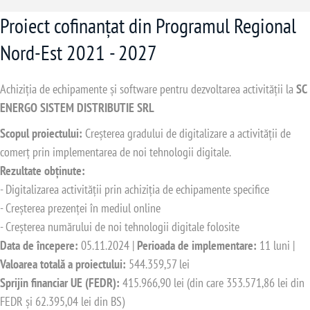
Proiect cofinanțat din Programul Regional
Nord-Est 2021 - 2027
Achiziția de echipamente și software pentru dezvoltarea activității la
SC
ENERGO SISTEM DISTRIBUTIE SRL
Scopul proiectului:
Creșterea gradului de digitalizare a activității de
comerț prin implementarea de noi tehnologii digitale.
Rezultate obținute:
- Digitalizarea activității prin achiziția de echipamente specifice
- Creșterea prezenței în mediul online
- Creșterea numărului de noi tehnologii digitale folosite
Data de începere:
05.11.2024 |
Perioada de implementare:
11 luni |
Valoarea totală a proiectului:
544.359,57 lei
Sprijin financiar UE (FEDR):
415.966,90 lei (din care 353.571,86 lei din
FEDR și 62.395,04 lei din BS)