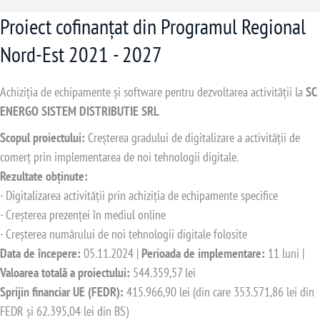
Proiect cofinanțat din Programul Regional
Nord-Est 2021 - 2027
Achiziția de echipamente și software pentru dezvoltarea activității la
SC
ENERGO SISTEM DISTRIBUTIE SRL
Scopul proiectului:
Creșterea gradului de digitalizare a activității de
comerț prin implementarea de noi tehnologii digitale.
Rezultate obținute:
- Digitalizarea activității prin achiziția de echipamente specifice
- Creșterea prezenței în mediul online
- Creșterea numărului de noi tehnologii digitale folosite
Data de începere:
05.11.2024 |
Perioada de implementare:
11 luni |
Valoarea totală a proiectului:
544.359,57 lei
Sprijin financiar UE (FEDR):
415.966,90 lei (din care 353.571,86 lei din
FEDR și 62.395,04 lei din BS)