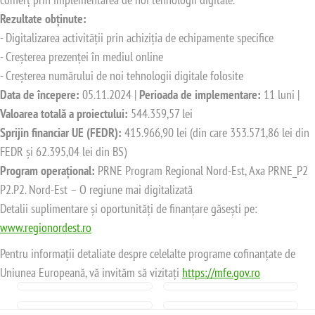
Rezultate obținute:
- Digitalizarea activității prin achiziția de echipamente specifice
- Creșterea prezenței în mediul online
- Creșterea numărului de noi tehnologii digitale folosite
Data de începere:
05.11.2024 |
Perioada de implementare:
11 luni |
Valoarea totală a proiectului:
544.359,57 lei
Sprijin financiar UE (FEDR):
415.966,90 lei (din care 353.571,86 lei din
FEDR și 62.395,04 lei din BS)
Program operațional:
PRNE Program Regional Nord-Est, Axa PRNE_P2
P2.P2. Nord-Est – O regiune mai digitalizată
Detalii suplimentare și oportunități de finanțare găsești pe:
www.regionordest.ro
Pentru informații detaliate despre celelalte programe cofinanțate de
Uniunea Europeană, vă invităm să vizitați
https://mfe.gov.ro