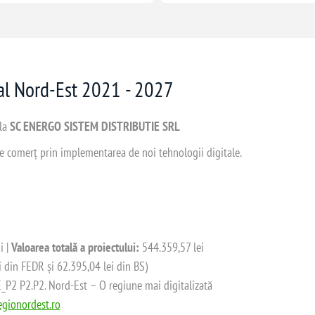
nal Nord-Est 2021 - 2027
 la
SC ENERGO SISTEM DISTRIBUTIE SRL
 de comerț prin implementarea de noi tehnologii digitale.
i |
Valoarea totală a proiectului:
544.359,57 lei
i din FEDR și 62.395,04 lei din BS)
2 P2.P2. Nord-Est – O regiune mai digitalizată
gionordest.ro