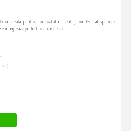
ția ideală pentru iluminatul eficient și modern al spațiilor
se integrează perfect în orice decor.
C
rece)
ă plafonieră asigură o lumină uniformă și plăcută, fiind potrivită
ormitoare sau birouri.