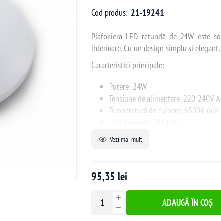
Cod produs:
21-19241
Plafoniera LED rotundă de 24W este solu
interioare. Cu un design simplu și elegant, 
Caracteristici principale:
Putere: 24W
Tensiune de alimentare: 220-240V A
Temperatură de culoare: 6500K (alb 
Flux luminos: 2640 lm
Durată de viață: până la 20.000 ore
Vezi mai mult
Dimensiuni: 287 x 287 x 31 mm
Grad de protecție: IP20
95,35 lei
Fabricată din materiale de calitate, aceast
pentru diverse încăperi precum livinguri, d
ADAUGĂ ÎN COȘ