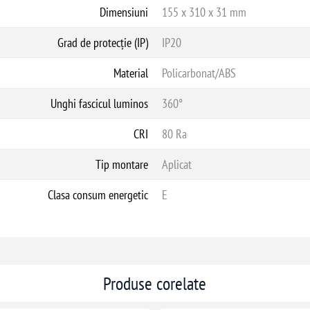
Dimensiuni
155 x 310 x 31 mm
Grad de protecție (IP)
IP20
Material
Policarbonat/ABS
Unghi fascicul luminos
360°
CRI
80 Ra
Tip montare
Aplicat
Clasa consum energetic
E
Produse corelate