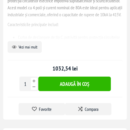
protecția circuitelor electrice împotriva suprasarcinilor și scurtcircuitelor.
Acest model cu 4 poli și curent nominal de 80A este ideal pentru aplicații
industriale și comerciale, oferind o capacitate de rupere de 10kA la 415V.
Caracteristicile principale includ:
Curba de declanșare de tip C, potrivită pentru protecția circuitelor
cu sarcini inductive moderate.
Vezi mai mult
Conformitate cu standardele IEC/EN 60898-1 și IEC/EN 60947-2,
asigurând fiabilitate și siguranță în exploatare.
Posibilitatea adăugării de accesorii opționale, precum module de
1032,54 lei
curent rezidual (Vigi), pentru o protecție suplimentară.
ADAUGĂ ÎN COȘ
Dimensiunile compacte și designul modular permit o integrare ușoară în
tablourile electrice existente, optimizând spațiul și facilitând instalarea.
Favorite
Compara