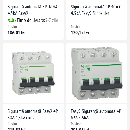
Siguranță automată 3P+N 6A
Siguranță automată 4P 40A C
4.5kA Easy9
4.5kA Easy9 Schneider
Timp de livrare:
5-7 zile
în stoc
în stoc
106,01 lei
120,15 lei
Siguranță automată Easy9 4P
Easy9 Siguranță automată 4P
50A 4,5kA curba C
63A 4.5kA
în stoc
în stoc
215,58 lei
203,05 lei