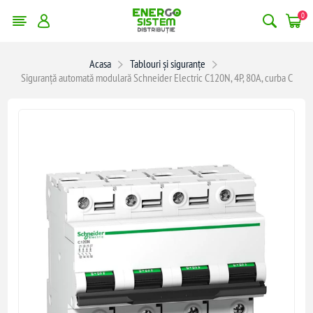
0
Acasa
Tablouri și siguranțe
Siguranță automată modulară Schneider Electric C120N, 4P, 80A, curba C